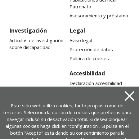
Patronato
Asesoramiento y préstamo
Investigación
Legal
Artículos de investigación
Aviso legal
sobre discapacidad
Protección de datos
Política de cookies
Accesibilidad
Declaración accesibilidad
Mapa web
Cerra
Este sitio web utiliza cookies, tanto propias como de
terceros. Selecciona la opción de cookies que prefieras para
navegar incluso su desactivación total. Si desea bloquear
algunas cookies haga click en “configuración”. Si pulsa en el
botón "Acepto" está dando su consentimiento para la