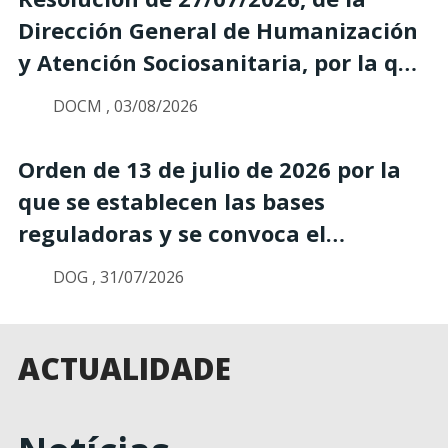
Dirección General de Humanización
y Atención Sociosanitaria, por la que
se aprueba la convocatoria para el
DOCM , 03/08/2026
año 2026 de concesión de
subvenciones, en régimen
Orden de 13 de julio de 2026 por la
simplificado de concurrencia, para
que se establecen las bases
personas afectadas por la
reguladoras y se convoca el
enfermedad celíaca en Castilla-La
procedimiento para la concesión de
DOG , 31/07/2026
Mancha
subvenciones destinadas a la
realización de programas de interés
general para fines de carácter
ACTUALIDADE
sociosanitario en el ámbito de los
trastornos mentales