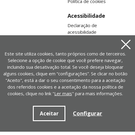
Política de cookies
Acessibilidade
Declaração de
acessibilidade
Mapa da web
Aviso
Este site utiliza cookies, tanto próprios como de terceiros.
Selecione a opção de cookie que você prefere navegar,
incluindo sua desativação total. Se você deseja bloquear
alguns cookies, clique em “configurações”. Se clicar no botão
"Aceito", está a dar o seu consentimento para a aceitação
dos referidos cookies e a aceitação da nossa política de
cookies, clique no link "
Ler mais
" para mais informações.
Contato
Configurar
Aceitar
+ 34 917452446 | cedid@cedid.es
Contato