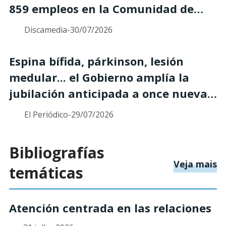
859 empleos en la Comunidad de
Madrid
Discamedia
-
30/07/2026
Espina bífida, párkinson, lesión
medular... el Gobierno amplía la
jubilación anticipada a once nuevas
enfermedades
El Periódico
-
29/07/2026
Bibliografías
so
Veja mais
temáticas
Atención centrada en las relaciones