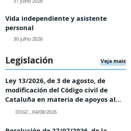
31 julho 2026
Vida independiente y asistente
personal
30 julho 2026
Legislación
so
Veja mais
Ley 13/2026, de 3 de agosto, de
modificación del Código civil de
Cataluña en materia de apoyos al
ejercicio de la capacidad jurídica de
DOGC , 04/08/2026
las personas
Resolución de 27/07/2026, de la