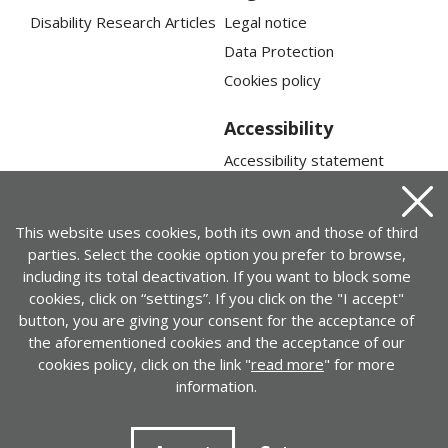
Disability Research Articles
Legal notice
Data Protection
Cookies policy
Accessibility
Accessibility statement
Web map
Close
This website uses cookies, both its own and those of third
parties. Select the cookie option you prefer to browse,
including its total deactivation. If you want to block some
cookies, click on “settings”. If you click on the "I accept"
button, you are giving your consent for the acceptance of
the aforementioned cookies and the acceptance of our
cookies policy, click on the link "
read more
" for more
information.
Contact
+ 34 917452446 | cedid@cedid.es