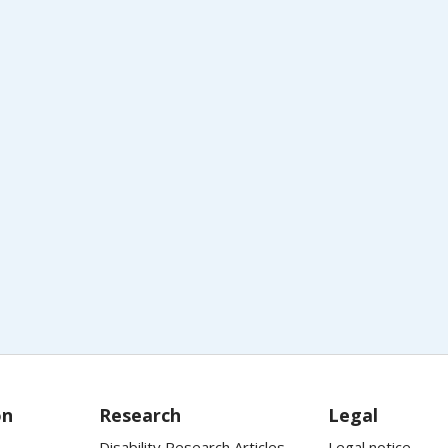
on
Research
Legal
Disability Research Articles
Legal notice