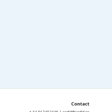
Contact
+ 34 917452446 | cedid@cedid.es