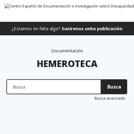
¿Estamos en falta algo?
Suxírenos unha publicación
Ir directamente ao contido
Documentación
HEMEROTECA
Busca
Busca
Busca
avanzada