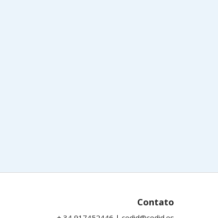
Contato
+ 34 917452446 | cedid@cedid.es