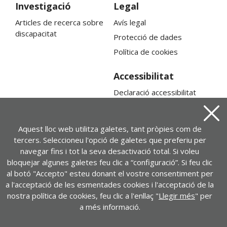
Investigació
Legal
Articles de recerca sobre
Avís legal
discapacitat
Protecció de dades
Política de cookies
Accessibilitat
Declaració accessibilitat
Mapa web
Tanca
Aquest lloc web utilitza galetes, tant pròpies com de
tercers. Seleccioneu l'opció de galetes que preferiu per
navegar fins i tot la seva desactivació total. Si voleu
bloquejar algunes galetes feu clic a “configuració”. Si feu clic
al botó "Accepto" esteu donant el vostre consentiment per
a l'acceptació de les esmentades cookies i l'acceptació de la
nostra política de cookies, feu clic a l'enllaç "
Llegir més
" per
a més informació.
Contacte