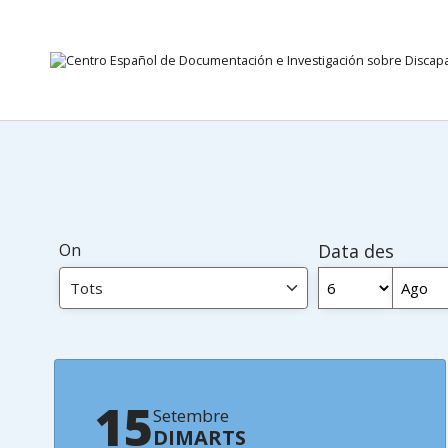
Anar directament al contingut
On
Data des
15
Setembre
DIMARTS