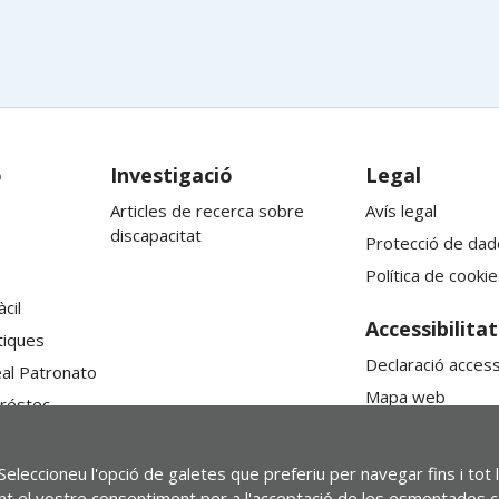
ó
Investigació
Legal
Articles de recerca sobre
Avís legal
discapacitat
Protecció de dad
Política de cookie
cil
Accessibilitat
tiques
Declaració accessi
al Patronato
Mapa web
réstec
Seleccioneu l'opció de galetes que preferiu per navegar fins i tot 
nant el vostre consentiment per a l'acceptació de les esmentades coo