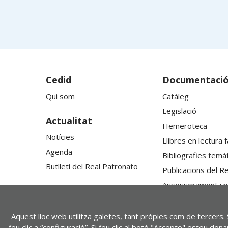
Cedid
Documentaci
Qui som
Catàleg
Legislació
Actualitat
Hemeroteca
Notícies
Llibres en lectura fà
Agenda
Bibliografies temà
Butlletí del
Real Patronato
Publicacions del
Re
Assessorament i p
Aquest lloc web utilitza galetes, tant pròpies com de tercers. 
feu clic a “configuració”. Si feu clic al botó "Accepto" esteu do