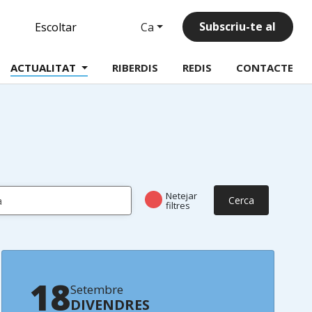
inkedin
Subscriu-te al
Ca
Escoltar
butlletí
ACTUALITAT
RIBERDIS
REDIS
CONTACTE
Netejar
Cerca
filtres
18
Setembre
DIVENDRES