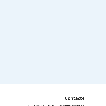
Contacte
+ 34 917452446 | cedid@cedid.es