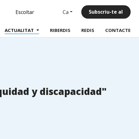
inkedin
Subscriu-te al
Ca
Escoltar
butlletí
ACTUALITAT
RIBERDIS
REDIS
CONTACTE
equidad y discapacidad"