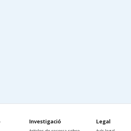
ó
Investigació
Legal
Articles de recerca sobre
Avís legal