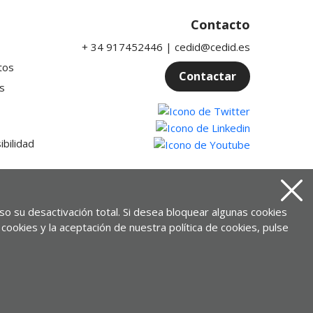
Contacto
+ 34 917452446 | cedid@cedid.es
tos
Contactar
s
Twitter
Linkedin
Youtube
ibilidad
Serrano 140 28006 Madrid - España
Cerra
Ver en Google maps
uso su desactivación total. Si desea bloquear algunas cookies
cookies y la aceptación de nuestra política de cookies, pulse