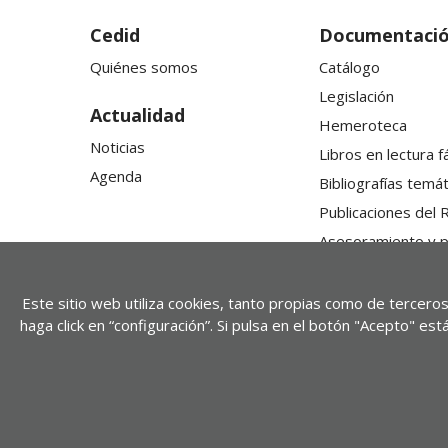
Cedid
Documentaci
Quiénes somos
Catálogo
Legislación
Actualidad
Hemeroteca
Noticias
Libros en lectura fá
Agenda
Bibliografías temát
Publicaciones del 
Asesoramiento y 
Este sitio web utiliza cookies, tanto propias como de terceros
haga click en “configuración”. Si pulsa en el botón "Acepto" e