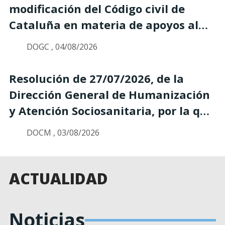
sociolaboral de los trabajadores y
modificación del Código civil de
trabajadoras con discapacidad de
Cataluña en materia de apoyos al
los centros especiales de empleo
ejercicio de la capacidad jurídica de
DOGC , 04/08/2026
(equipos multidisciplinares de
las personas
soporte, EMS) para el año 2026
Resolución de 27/07/2026, de la
Dirección General de Humanización
y Atención Sociosanitaria, por la que
se aprueba la convocatoria para el
DOCM , 03/08/2026
año 2026 de concesión de
subvenciones, en régimen
simplificado de concurrencia, para
ACTUALIDAD
personas afectadas por la
enfermedad celíaca en Castilla-La
Noticias
Mancha