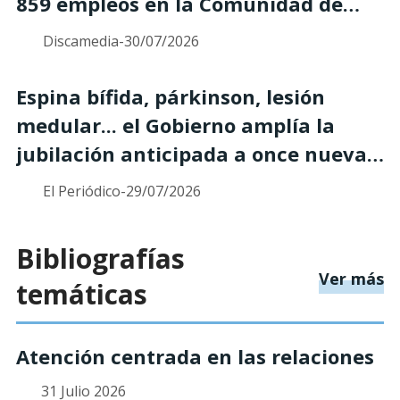
859 empleos en la Comunidad de
Madrid
Discamedia
-
30/07/2026
Espina bífida, párkinson, lesión
medular... el Gobierno amplía la
jubilación anticipada a once nuevas
enfermedades
El Periódico
-
29/07/2026
Bibliografías
so
Ver más
temáticas
Atención centrada en las relaciones
31 Julio 2026