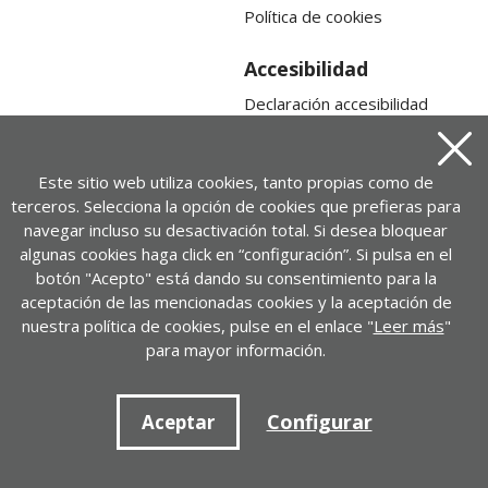
Política de cookies
Accesibilidad
Declaración accesibilidad
Mapa web
Cerra
Este sitio web utiliza cookies, tanto propias como de
terceros. Selecciona la opción de cookies que prefieras para
navegar incluso su desactivación total. Si desea bloquear
algunas cookies haga click en “configuración”. Si pulsa en el
botón "Acepto" está dando su consentimiento para la
aceptación de las mencionadas cookies y la aceptación de
nuestra política de cookies, pulse en el enlace "
Leer más
"
para mayor información.
Contacto
Configurar
+ 34 917452446 | cedid@cedid.es
Aceptar
Contactar